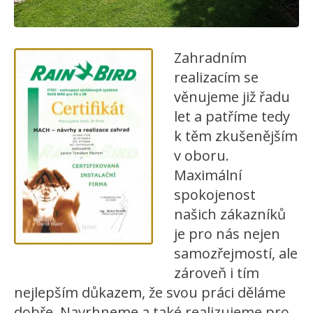
Zahradním
realizacím se
věnujeme již řadu
let a patříme tedy
k těm zkušenějším
v oboru.
Maximální
spokojenost
našich zákazníků
je pro nás nejen
samozřejmostí, ale
zároveň i tím
nejlepším důkazem, že svou práci děláme
dobře. Navrhneme a také realizujeme pro