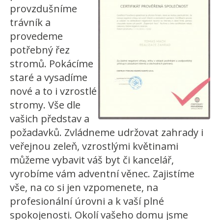
provzdušníme
trávník a
provedeme
potřebný řez
stromů. Pokácíme
staré a vysadíme
nové a to i vzrostlé
stromy. Vše dle
vašich představ a
požadavků. Zvládneme udržovat zahrady i
veřejnou zeleň, vzrostlými květinami
můžeme vybavit váš byt či kancelář,
vyrobíme vám adventní věnec. Zajistíme
vše, na co si jen vzpomenete, na
profesionální úrovni a k vaší plné
spokojenosti. Okolí vašeho domu jsme