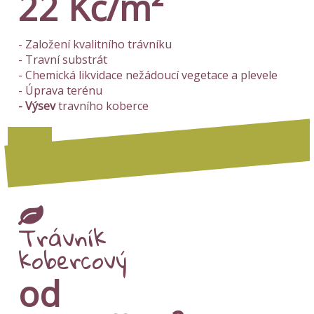
22 Kč/m²
- Založení kvalitního trávníku
- Travní substrát
- Chemická likvidace nežádoucí vegetace a plevele
- Úprava terénu
- Výsev
travního koberce
Více zde
Trávník
kobercový
od