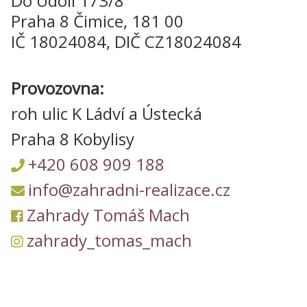
Do Údolí 173/8
Praha 8 Čimice, 181 00
IČ 18024084, DIČ CZ18024084
Provozovna:
roh ulic K Ládví a Ústecká
Praha 8 Kobylisy
+420 608 909 188
info@zahradni-realizace.cz
Zahrady Tomáš Mach
zahrady_tomas_mach